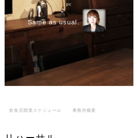
pc
g
a
Same as usual.
t
i
o
n
飲食店開業スケジュール
事務所概要
リハーサル