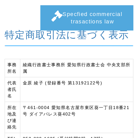
Specfied commercial
trasactions law
特定商取引法に基づく表示
事務
綾織行政書士事務所 愛知県行政書士会 中央支部所
所名
属
代表
金原 綾子 (登録番号 第13192122号)
者氏
名
所在
〒461-0004 愛知県名古屋市東区葵一丁目18番21
地及
号 ダイアパレス葵402号
び連
絡先