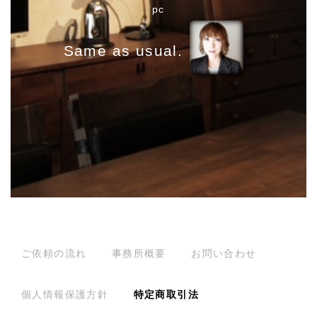
pc
g
a
Same as usual.
t
i
o
n
ご依頼の流れ
事務所概要
お問い合わせ
個人情報保護方針
特定商取引法