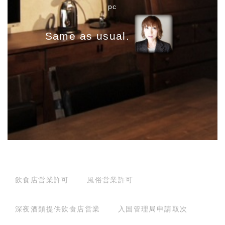
pc
g
a
Same as usual.
t
i
o
n
飲食店営業許可
風俗営業許可
深夜酒類提供飲食店営業
入国管理局申請取次